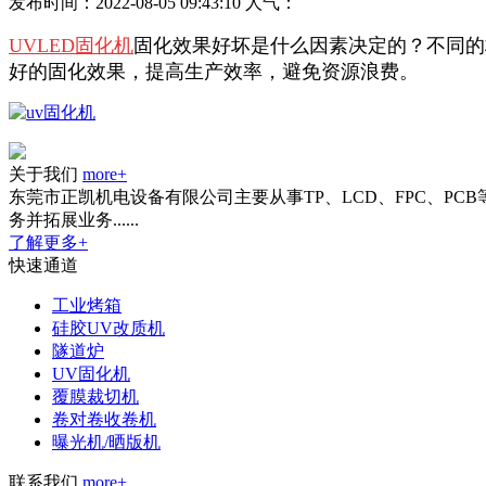
发布时间：2022-08-05 09:43:10
人气：
UVLED
固化机
固化效果好坏是什么因素决定的？
不同的
好的固化效果，提高生产效率，避免资源浪费。
关于我们
more+
东莞市正凯机电设备有限公司主要从事TP、LCD、FPC、P
务并拓展业务......
了解更多+
快速通道
工业烤箱
硅胶UV改质机
隧道炉
UV固化机
覆膜裁切机
卷对卷收卷机
曝光机/晒版机
联系我们
more+