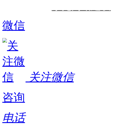
技术支持：
东莞网站建设
微信
关注微信
咨询
电话