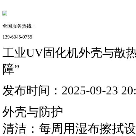
全国服务热线：
139-6045-0755
工业UV固化机外壳与散热
障”
发布时间：2025-09-23 20:
外壳与防护
清洁：每周用湿布擦拭设