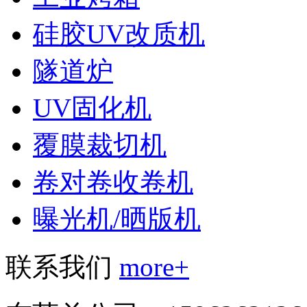
硅胶UV改质机
隧道炉
UV固化机
覆膜裁切机
卷对卷收卷机
曝光机/晒版机
联系我们
more+