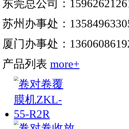
东莞总公司：15962621
苏州办事处：1358496330
厦门办事处：136060861
产品列表
more+