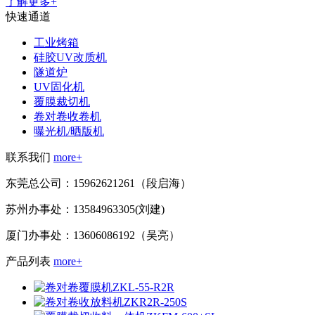
了解更多+
快速通道
工业烤箱
硅胶UV改质机
隧道炉
UV固化机
覆膜裁切机
卷对卷收卷机
曝光机/晒版机
联系我们
more+
东莞总公司：15962621261（段启海）
苏州办事处：13584963305(刘建)
厦门办事处：13606086192（吴亮）
产品列表
more+