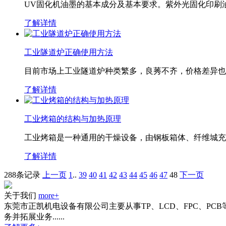
UV固化机油墨的基本成分及基本要求。紫外光固化印刷
了解详情
工业隧道炉正确使用方法
目前市场上工业隧道炉种类繁多，良莠不齐，价格差异也
了解详情
工业烤箱的结构与加热原理
工业烤箱是一种通用的干燥设备，由钢板箱体、纤维城充
了解详情
288条记录
上一页
1
..
39
40
41
42
43
44
45
46
47
48
下一页
关于我们
more+
东莞市正凯机电设备有限公司主要从事TP、LCD、FPC、P
务并拓展业务......