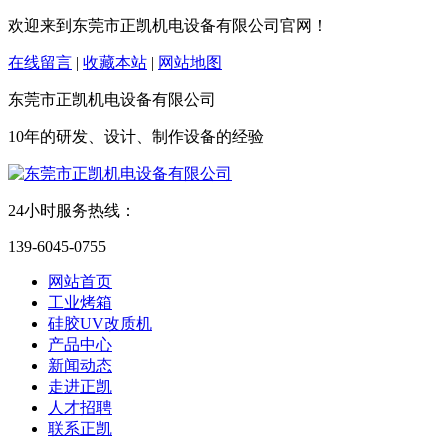
欢迎来到东莞市正凯机电设备有限公司官网！
在线留言
|
收藏本站
|
网站地图
东莞市正凯机电设备有限公司
10年的研发、设计、制作设备的经验
24小时服务热线：
139-6045-0755
网站首页
工业烤箱
硅胶UV改质机
产品中心
新闻动态
走进正凯
人才招聘
联系正凯