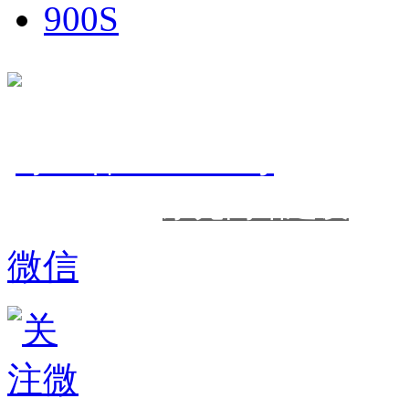
东莞市正凯机电设备有限公
粤
备
号
ICP
20072350
技术支持：
东莞网站建设
微信