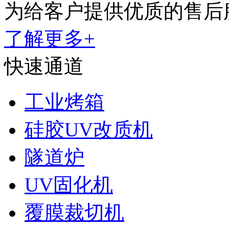
为给客户提供优质的售后服务
了解更多+
快速通道
工业烤箱
硅胶UV改质机
隧道炉
UV固化机
覆膜裁切机