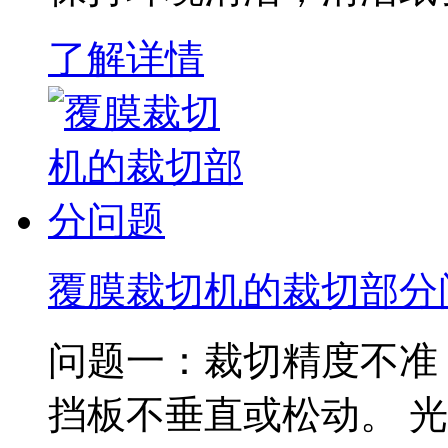
了解详情
覆膜裁切机的裁切部分
问题一：裁切精度不准
挡板不垂直或松动。 