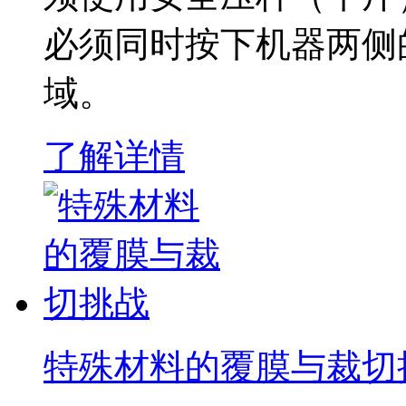
必须同时按下机器两侧
域。
了解详情
特殊材料的覆膜与裁切