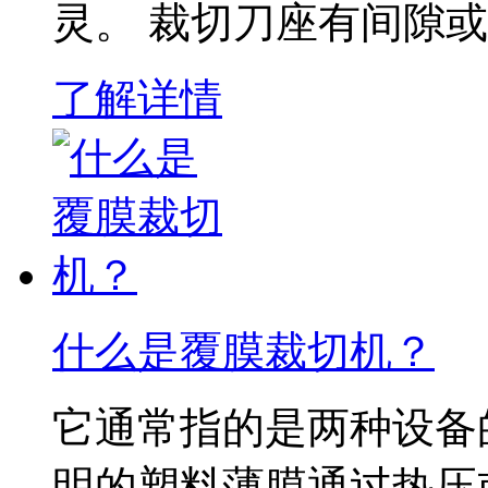
灵。 裁切刀座有间隙
了解详情
什么是覆膜裁切机？
它通常指的是两种设备
明的塑料薄膜通过热压